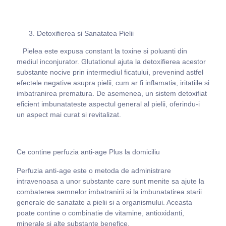
Detoxifierea si Sanatatea Pielii
Pielea este expusa constant la toxine si poluanti din
mediul inconjurator. Glutationul ajuta la detoxifierea acestor
substante nocive prin intermediul ficatului, prevenind astfel
efectele negative asupra pielii, cum ar fi inflamatia, iritatiile si
imbatranirea prematura. De asemenea, un sistem detoxifiat
eficient imbunatateste aspectul general al pielii, oferindu-i
un aspect mai curat si revitalizat.
Ce contine perfuzia anti-age Plus la domiciliu
Perfuzia anti-age este o metoda de administrare
intravenoasa a unor substante care sunt menite sa ajute la
combaterea semnelor imbatranirii si la imbunatatirea starii
generale de sanatate a pielii si a organismului. Aceasta
poate contine o combinatie de vitamine, antioxidanti,
minerale si alte substante benefice.