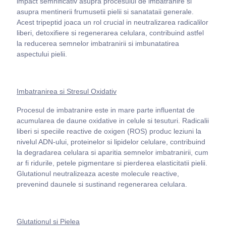
impact semnificativ asupra procesului de imbatranire si
asupra mentinerii frumusetii pielii si sanatataii generale.
Acest tripeptid joaca un rol crucial in neutralizarea radicalilor
liberi, detoxifiere si regenerarea celulara, contribuind astfel
la reducerea semnelor imbatranirii si imbunatatirea
aspectului pielii.
Imbatranirea si Stresul Oxidativ
Procesul de imbatranire este in mare parte influentat de
acumularea de daune oxidative in celule si tesuturi. Radicalii
liberi si speciile reactive de oxigen (ROS) produc leziuni la
nivelul ADN-ului, proteinelor si lipidelor celulare, contribuind
la degradarea celulara si aparitia semnelor imbatranirii, cum
ar fi ridurile, petele pigmentare si pierderea elasticitatii pielii.
Glutationul neutralizeaza aceste molecule reactive,
prevenind daunele si sustinand regenerarea celulara.
Glutationul si Pielea